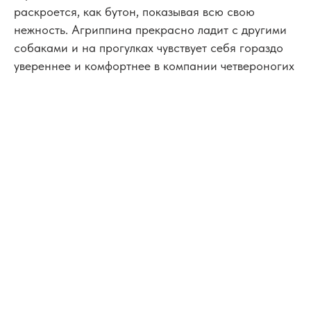
раскроется, как бутон, показывая всю свою
нежность. Агриппина прекрасно ладит с другими
собаками и на прогулках чувствует себя гораздо
увереннее и комфортнее в компании четвероногих
друзей. Если вы ищете верного, неконфликтного
спутника, который не требует лидерства, а ждёт
партнёрства — вы найдёте в ней родственную
душу.
Агриппина: привита, стерилизована, чипирована
✅
Возраст: Больше 5 лет
Пол: Девочка
Размер: Средний
Темперамент: Спокойный