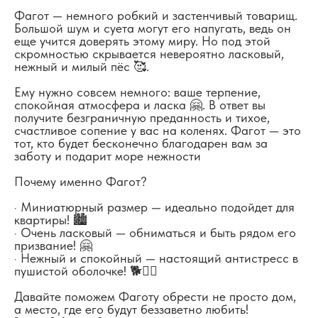
Фагот — немного робкий и застенчивый товарищ.
Большой шум и суета могут его напугать, ведь он
еще учится доверять этому миру. Но под этой
скромностью скрывается невероятно ласковый,
нежный и милый пёс 🥰.
Ему нужно совсем немного: ваше терпение,
спокойная атмосфера и ласка 🤗. В ответ вы
получите безграничную преданность и тихое,
счастливое сопение у вас на коленях. Фагот — это
тот, кто будет бесконечно благодарен вам за
заботу и подарит море нежности
Почему именно Фагот?
· Миниатюрный размер — идеально подойдет для
квартиры! 🏙️
· Очень ласковый — обниматься и быть рядом его
призвание! 🤗
· Нежный и спокойный — настоящий антистресс в
пушистой оболочке! 🐕💆‍♀️
Давайте поможем Фаготу обрести не просто дом,
а место, где его будут беззаветно любить!